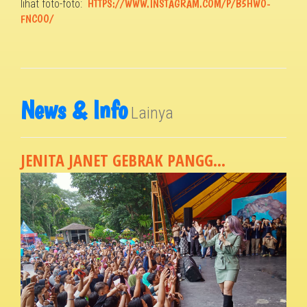
lihat foto-foto:
HTTPS://WWW.INSTAGRAM.COM/P/B5HWO-
FNCOO/
News & Info
Lainya
JENITA JANET GEBRAK PANGG...