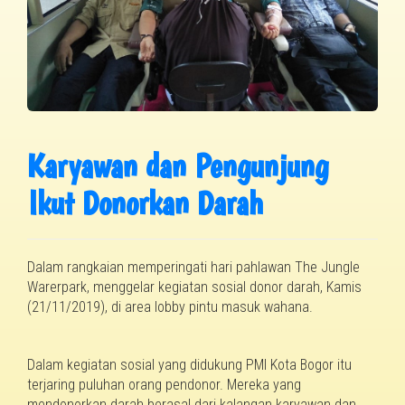
Karyawan dan Pengunjung
Ikut Donorkan Darah
Dalam rangkaian m
emperingati hari pahlawan The Jungle
Warerpark, menggelar kegiatan sosial donor darah, Kamis
(
21
/11/201
9
), di area lobby pintu masuk wahan
a
.
Dalam kegiatan sosial yang didukung PMI Kota Bogor itu
terjaring puluhan orang pendonor. Mereka yang
mendonorkan darah berasal dari kalangan karyawan dan