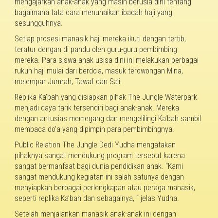
mengajarkan anak-anak yang masih berusia dini tentang
bagaimana tata cara menunaikan ibadah haji yang
sesungguhnya.
Setiap prosesi manasik haji mereka ikuti dengan tertib,
teratur dengan di pandu oleh guru-guru pembimbing
mereka. Para siswa anak usisa dini ini melakukan berbagai
rukun haji mulai dari berdo’a, masuk terowongan Mina,
melempar Jumrah, Tawaf dan Sa’i.
Replika Ka’bah yang disiapkan pihak The Jungle Waterpark
menjadi daya tarik tersendiri bagi anak-anak. Mereka
dengan antusias memegang dan mengelilingi Ka’bah sambil
membaca do’a yang dipimpin para pembimbingnya.
Public Relation The Jungle Dedi Yudha mengatakan
pihaknya sangat mendukung program tersebut karena
sangat bermanfaat bagi dunia pendidikan anak. “Kami
sangat mendukung kegiatan ini salah satunya dengan
menyiapkan berbagai perlengkapan atau peraga manasik,
seperti replika Ka’bah dan sebagainya, “ jelas Yudha.
Setelah menjalankan manasik anak-anak ini dengan