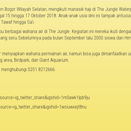
Bogor Wilayah Selatan, mengikuti manasik haji di The Jungle Waterp
nggal 15 hingga 17 Oktober 2018. Anak-anak usia dini ini tampak antus
Tawaf hingga Sa'i.
u berbagai wahana air di The Jungle. Kegiatan ini mereka ikuti deng
ang seru.Sebelumnya pada bulan September lalu 2000 siswa dari Him
 menyiapkan wahana permainan air, namun bisa juga dimanfaatkan un
g area, Birdpark, dan Giant Aquarium.
ng menghubungi 0251 8212666.
ource=ig_twitter_share&igshid=1m0awk1lpb9ju
ource=ig_twitter_share&igshid=1wciuwxejt8nu