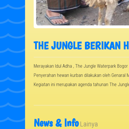
THE JUNGLE BERIKAN 
Merayakan Idul Adha , The Jungle Waterpark Bogor
Penyerahan hewan kurban dilakukan oleh Genaral M
Kegiatan ini merupakan agenda tahunan The Jungle
News & Info
Lainya