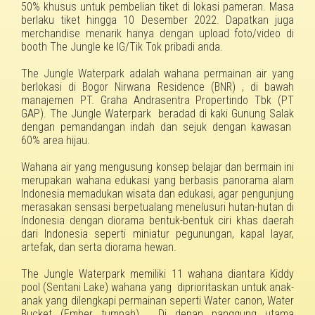
50% khusus untuk pembelian tiket di lokasi pameran. Masa
berlaku tiket hingga 10 Desember 2022. Dapatkan juga
merchandise menarik hanya dengan upload foto/video di
booth The Jungle ke IG/Tik Tok pribadi anda.
The Jungle
W
aterpark
adalah
wahana
permainan air yang
berlokasi di
Bogor Nirwana Residence (BNR) ,
di bawah
manajemen PT.
Graha Andrasentra Propertindo
Tbk
(PT
GAP).
The Jungle Waterpark
beradad di kaki
Gunung Salak
dengan
pemandangan indah dan sejuk
dengan
kawasan
60% area hijau.
Wahana air yang mengusung konsep belajar dan bermain ini
merupakan wahana edukasi yang berbasis panorama alam
Indonesia memadu
kan
wisata dan
edukasi
, agar pengunjung
merasakan sensasi berpetualang menelusuri hutan-hutan di
Indonesia dengan diorama bentuk-bentuk ciri khas daerah
dari Indonesia seperti miniatur pegunungan, kapal layar,
artefak, dan serta diorama hewan.
The Jungle Waterpark memiliki 1
1
wahana diantara Kiddy
pool (Sentani Lake) wahana yang diprioritaskan untuk anak-
anak
yang dilengkapi
permainan seperti Water canon, Water
Bucket (Ember tumpah). Di depan panggung utama