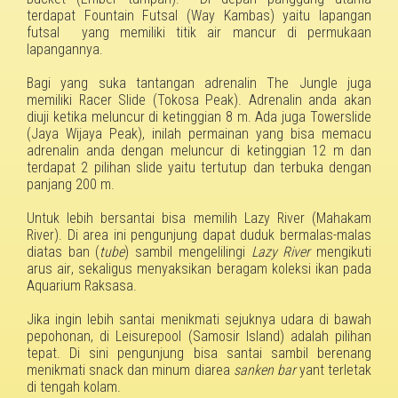
terdapat Fountain Futsal (Way Kambas) yaitu lapangan
futsal yang memiliki titik air mancur di permukaan
lapangannya.
Bagi yang suka tantangan adrenalin The Jungle juga
memiliki Racer Slide (Tokosa Peak)
. A
drenalin anda akan
diuji ketika meluncur di ketinggian 8 m.
Ada juga
Towerslide
(Jaya Wijaya P
ea
k)
,
inilah permainan yang bisa memacu
adrenalin anda dengan meluncur di ketinggian 12 m dan
terdapat 2 pilihan slide yaitu tertutup dan terbuka dengan
panjang 200 m.
Untuk lebih
bersantai bisa memilih Lazy River (Mahakam
River)
. Di
area ini pengunjung dapat duduk bermalas-malas
diatas ban
(
tube
)
sambil mengelilingi
Lazy River
mengikuti
arus air
, sekaligus menyaksikan
beragam
koleksi
ikan pada
Aquarium Raksasa
.
Jika ingin lebih santai menikmati sejuknya udara di bawah
pepohonan, di Leisurepool (Samosir Island)
adalah
pilihan
tepat. Di sini pengunjung bisa santai sambil berenang
menikmati snack dan minum diarea
sanken bar
yant terletak
di tengah kolam.